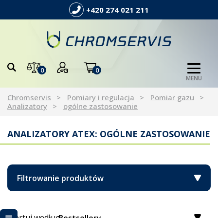
+420 274 021 211
0
0
MENU
Chromservis
Pomiary i regulacja
Pomiar gazu
Analizatory
ogólne zastosowanie
ANALIZATORY ATEX: OGÓLNE ZASTOSOWANIE
Filtrowanie produktów
Sortuj według: