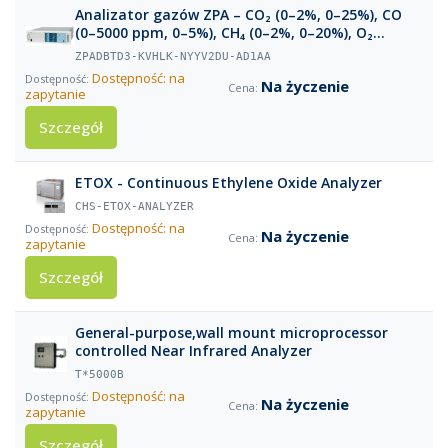
Analizator gazów ZPA – CO₂ (0–2%, 0–25%), CO
(0–5000 ppm, 0–5%), CH₄ (0–2%, 0–20%), O₂
paramagnetyczny (0–25%)
ZPADBTD3-KVHLK-NYYV2DU-AD1AA
Dostępność: na
Na życzenie
zapytanie
Szczegół
ETOX - Continuous Ethylene Oxide Analyzer
CHS-ETOX-ANALYZER
Dostępność: na
Na życzenie
zapytanie
Szczegół
General-purpose,wall mount microprocessor
controlled Near Infrared Analyzer
T*5000B
Dostępność: na
Na życzenie
zapytanie
Szczegół