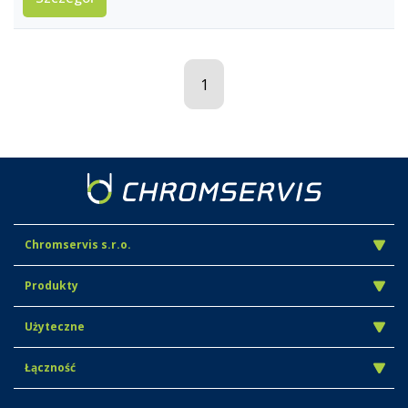
1
Chromservis s.r.o.
Produkty
Użyteczne
Łączność