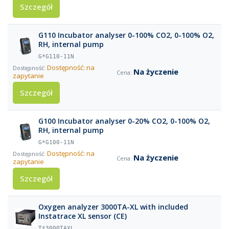
Szczegół
G110 Incubator analyser 0-100% CO2, 0-100% O2,
RH, internal pump
G*G110-11N
Dostępność: na
Na życzenie
zapytanie
Szczegół
G100 Incubator analyser 0-20% CO2, 0-100% O2,
RH, internal pump
G*G100-11N
Dostępność: na
Na życzenie
zapytanie
Szczegół
Oxygen analyzer 3000TA-XL with included
Instatrace XL sensor (CE)
T*3000TAXL