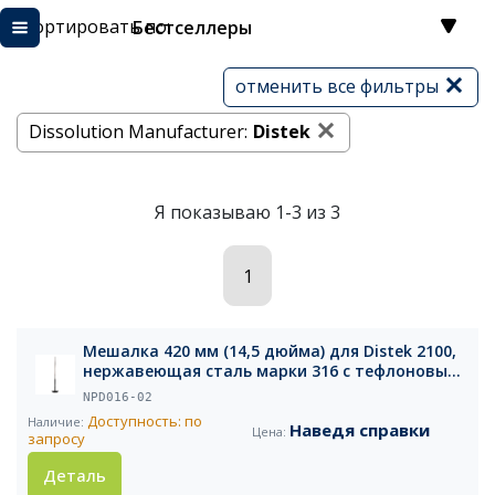
Сортировать по:
Бестселлеры
отменить все фильтры
Dissolution Manufacturer:
Distek
Я показываю 1-3 из 3
1
Мешалка 420 мм (14,5 дюйма) для Distek 2100,
нержавеющая сталь марки 316 с тефлоновым
покрытием, с серийным номером
NPD016-02
Доступность: по
Наведя справки
запросу
Деталь