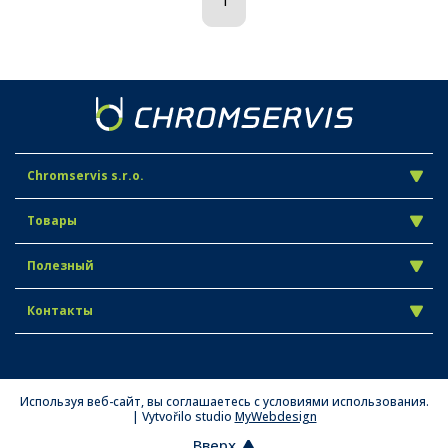
Chromservis s.r.o.
Товары
Полезный
Контакты
Используя веб-сайт, вы соглашаетесь с условиями использования.
| Vytvořilo studio
MyWebdesign
Вверх