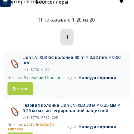
Сортировать по:
Бестселлеры
Я показываю 1-20 из 20
1
Lion LN-XLB GC колонка 30 m × 0,32 mm × 0,50
µm
LNI-5778-GL30
Наведя справки
В наличии
1 Канзас
Деталь
Газовая колонка Lion LN-XLB 30 м × 0,25 мм ×
0,25 мкм с интегрированной защитной
колонкой длиной 5 м
LNI-5778-FF30-G05
Доступность: по
Наведя справки
запросу