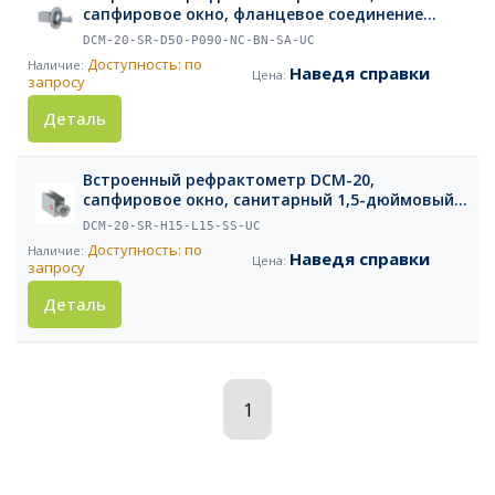
сапфировое окно, фланцевое соединение
DN50, длина вставки 90 мм, PN40, глухое
DCM-20-SR-D50-P090-NC-BN-SA-UC
сопло, нержавеющая сталь EN 1.4404
Доступность: по
Наведя справки
запросу
Деталь
Встроенный рефрактометр DCM-20,
сапфировое окно, санитарный 1,5-дюймовый
три-кламп для установки на трубу
DCM-20-SR-H15-L15-SS-UC
Доступность: по
Наведя справки
запросу
Деталь
1