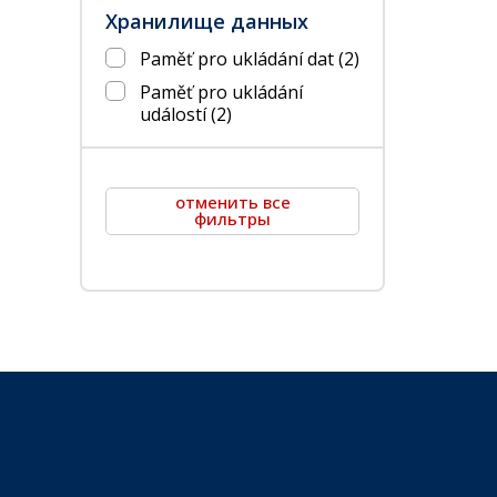
Хранилище данных
Paměť pro ukládání dat
(2)
Paměť pro ukládání
událostí
(2)
отменить все
фильтры