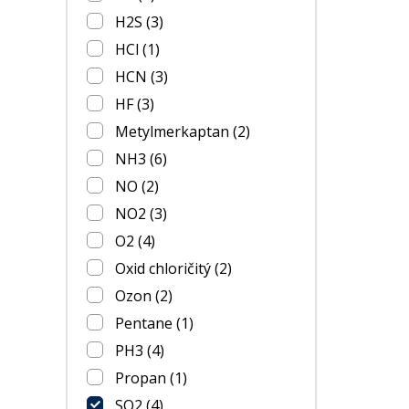
H2S
(3)
HCl
(1)
HCN
(3)
HF
(3)
Metylmerkaptan
(2)
NH3
(6)
NO
(2)
NO2
(3)
O2
(4)
Oxid chloričitý
(2)
Ozon
(2)
Pentane
(1)
PH3
(4)
Propan
(1)
SO2
(4)