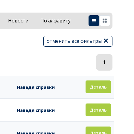
Новости
По алфавиту
отменить все фильтры
1
Деталь
Наведя справки
Деталь
Наведя справки
Деталь
Наведя справки