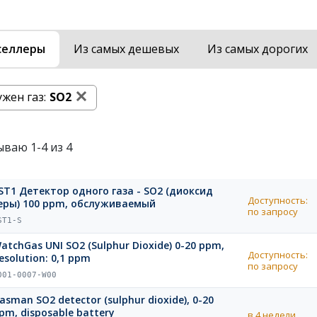
селлеры
Из самых дешевых
Из самых дорогих
жен газ:
SO2
ываю 1-4 из 4
ST1 Детектор одного газа - SO2 (диоксид
Доступность:
еры) 100 ppm, обслуживаемый
по запросу
ST1-S
atchGas UNI SO2 (Sulphur Dioxide) 0-20 ppm,
Доступность:
esolution: 0,1 ppm
по запросу
001-0007-W00
asman SO2 detector (sulphur dioxide), 0-20
pm, disposable battery
в 4 недели