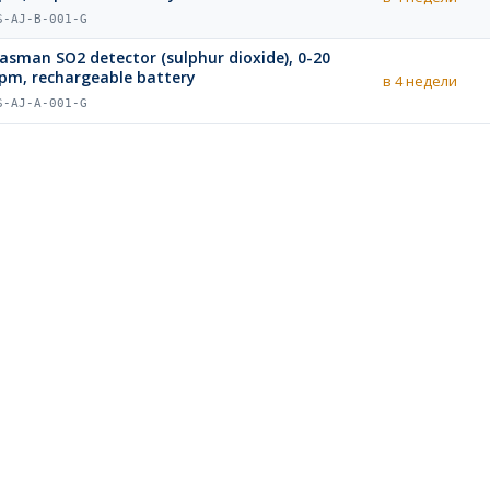
S-AJ-B-001-G
asman SO2 detector (sulphur dioxide), 0-20
pm, rechargeable battery
в 4 недели
S-AJ-A-001-G