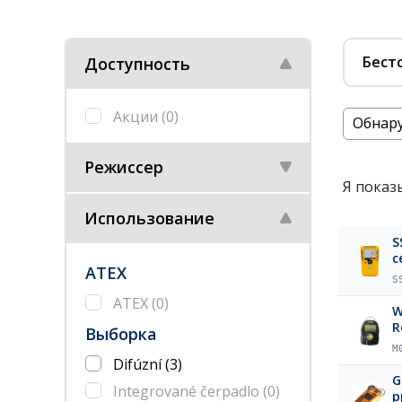
Бест
Доступность
Акции
(0)
Обнару
Режиссер
Я показ
Использование
S
с
ATEX
S
ATEX
(0)
W
R
Выборка
M
Difúzní
(3)
G
Integrované čerpadlo
(0)
p