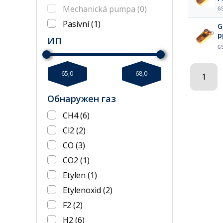
Mechanická pumpa
(0)
G
Pasivní
(1)
G
p
ИП
G
65,0
68,0
1
Обнаружен газ
CH4
(6)
Cl2
(2)
CO
(3)
CO2
(1)
Etylen
(1)
Etylenoxid
(2)
F2
(2)
H2
(6)