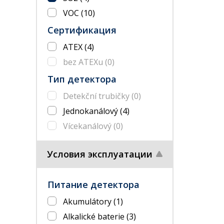
VOC
(10)
Сертификация
ATEX
(4)
bez ATEXu
(0)
Тип детектора
Detekční trubičky
(0)
Jednokanálový
(4)
Vícekanálový
(0)
Условия эксплуатации
Питание детектора
Akumulátory
(1)
Alkalické baterie
(3)